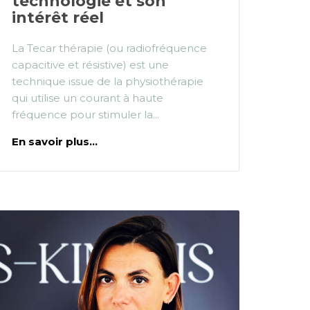
technologie et son
intérêt réel
La Tecar thérapie (ou radiofréquence
capacitive et résistive) est une
technique issue de la physiothérapie
qui utilise un courant à haute
fréquence pour stimuler la...
En savoir plus...