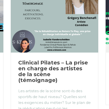
Clinical Pilates – La prise
en charge des artistes
de la scène
(témoignage)
Les artistes de la scène sont-ils des
sportifs de haut niveau? Quelles sont
les exigences du métier? Sur le plan de
la rééducation peut-on les...