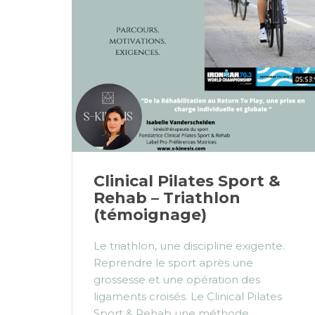
Clinical Pilates Sport &
Rehab – Triathlon
(témoignage)
Le triathlon, une discipline exigente.
Reprendre le sport après une
grossesse et une opération des
ligaments croisés. Le Clinical Pilates
Sport & Rehab une méthode...