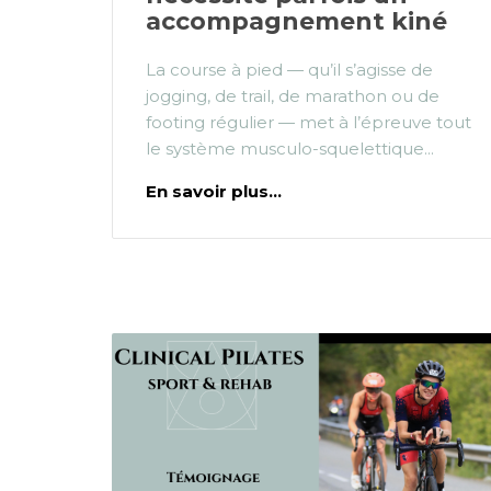
accompagnement kiné
La course à pied — qu’il s’agisse de
jogging, de trail, de marathon ou de
footing régulier — met à l’épreuve tout
le système musculo-squelettique...
En savoir plus...