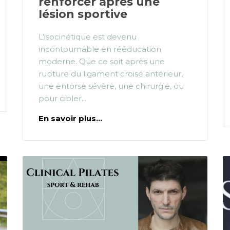
renforcer après une
lésion sportive
L’isocinétique est devenu
incontournable en rééducation
moderne. Que ce soit après une
rupture du ligament croisé antérieur,
une entorse sévère, une chirurgie, ou
pour cibler...
En savoir plus...